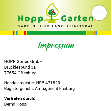
Aktuelles
Über uns
Unser Team
Impressum
Gartenbau
HOPP Garten GmbH
Einkauf im
Brücklesbünd 3a
Glashaus
77654 Offenburg
Jobs und
Handelsregister: HRB 471820
Ausbildung
Registergericht: Amtsgericht Freiburg
Kontakt
Vertreten durch:
Bernd Hopp